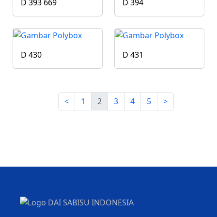
D 393 669
D 394
D 430
D 431
<
1
2
3
4
5
>